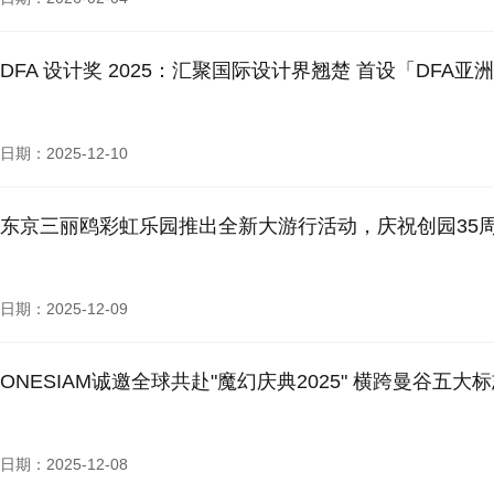
DFA 设计奖 2025：汇聚国际设计界翘楚 首设「DFA
日期：2025-12-10
东京三丽鸥彩虹乐园推出全新大游行活动，庆祝创园35
日期：2025-12-09
ONESIAM诚邀全球共赴"魔幻庆典2025" 横跨曼谷五
日期：2025-12-08