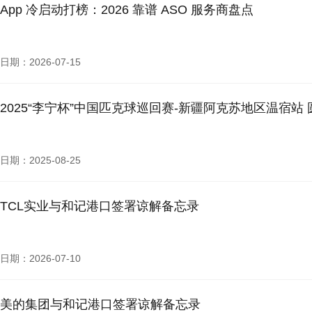
App 冷启动打榜：2026 靠谱 ASO 服务商盘点
日期：2026-07-15
2025“李宁杯”中国匹克球巡回赛-新疆阿克苏地区温宿站
日期：2025-08-25
TCL实业与和记港口签署谅解备忘录
日期：2026-07-10
美的集团与和记港口签署谅解备忘录