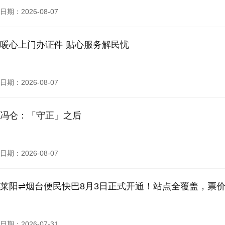
日期：2026-08-07
暖心上门办证件 贴心服务解民忧
日期：2026-08-07
冯仑：「守正」之后
日期：2026-08-07
莱阳⇌烟台便民快巴8月3日正式开通！站点全覆盖，票价仅
日期：2026-07-31