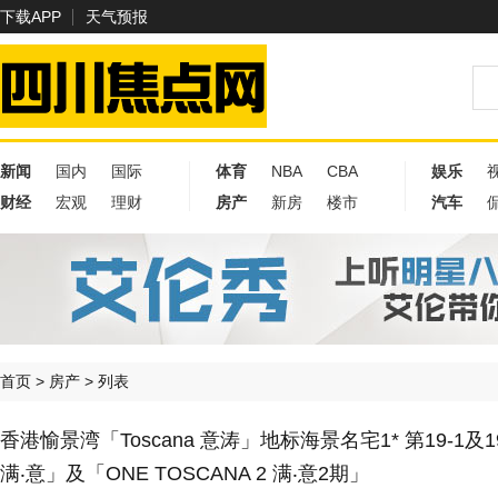
下载APP
天气预报
新闻
国内
国际
体育
NBA
CBA
娱乐
财经
宏观
理财
房产
新房
楼市
汽车
首页
>
房产
> 列表
香港愉景湾「Toscana 意涛」地标海景名宅1* 第19-1及1
满‧意」及「ONE TOSCANA 2 满‧意2期」