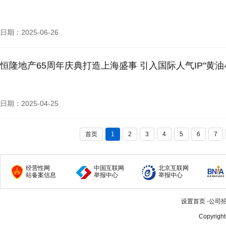
日期：2025-06-26
恒隆地产65周年庆典打造上海盛事 引入国际人气IP"黄油小熊
日期：2025-04-25
首页
1
2
3
4
5
6
7
经营性网
中国互联网
北京互联网
站备案信息
举报中心
举报中心
设置首页
-
公司
Copyrigh