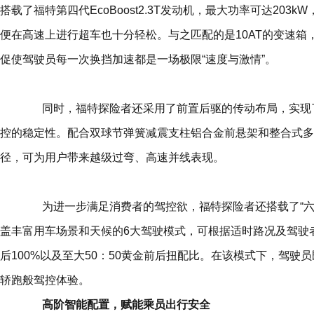
搭载了福特第四代EcoBoost2.3T发动机，最大功率可达203k
便在高速上进行超车也十分轻松。与之匹配的是10AT的变速
促使驾驶员每一次换挡加速都是一场极限“速度与激情”。
同时，福特探险者还采用了前置后驱的传动布局，实现了5
控的稳定性。配合双球节弹簧减震支柱铝合金前悬架和整合式多
径，可为用户带来越级过弯、高速并线表现。
为进一步满足消费者的驾控欲，福特探险者还搭载了“六
盖丰富
用车
场景和天候的6大驾驶模式，可根据适时路况及驾驶
后100%以及至大50：50黄金前后扭配比。在该模式下，驾
轿跑般驾控体验。
高阶智能配置，赋能乘员出行
安全