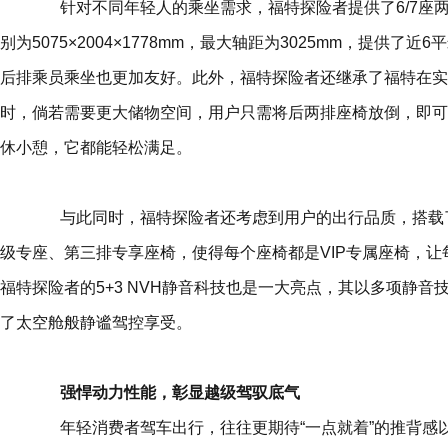
针对不同年轻人的乘坐需求，福特探险者提供了6/7座
别为5075×2004×1778mm，最大轴距为3025mm，提供
后排乘员乘坐也更加友好。此外，福特探险者还继承了福特在实
时，倘若需要更大储物空间，用户只需将后两排座椅放倒，即可
休小憩，它都能轻松满足。
与此同时，福特探险者还考虑到用户的出行品质，搭载了
级专座、第三排专享座椅，使得每个座椅都是VIP专属座椅，
福特探险者的5+3 NVH静音科技也是一大亮点，其以多项静
了太空舱般静谧驾控享受。
强悍动力性能，彰显越级驾驭底气
年轻消费者驾车出行，往往更期待“一点就着”的推背感