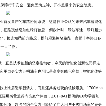
地保障行车安全，避免因为走神、开小差带来的安全隐患。
行业首发量产的车路协同系统，这是行业公认的未来汽车智能化
合，把路况信息如红绿灯信息、倒数计时、绿波车速、绿灯起步
角”，预先知悉前方路况，提前规避拥堵路段，察觉十字路口各
性一目了然。
特就一直是技术创新的坚定推动者，今天的智能化创新也同样走
，它用自身实力证明油车也可以是高度智能化座驾，智能化体验
技上比肩造车新势力，而且还具备过硬的机械素质。1700Mpa
屏所营造得内饰豪华体验，2.0T+8AT提供的6.6秒零百加
多加分项，超强的综合实力已经给了广大用户不买电动车的充分