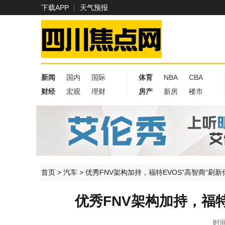
下载APP
天气预报
新闻
国内
国际
体育
NBA
CBA
财经
宏观
理财
房产
新房
楼市
首页
>
汽车
>
优秀FNV架构加持，福特EVOS“高智商“刷
优秀FNV架构加持，福特
时间