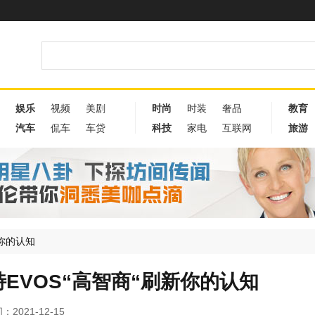
娱乐
视频
美剧
时尚
时装
奢品
教育
汽车
侃车
车贷
科技
家电
互联网
旅游
新你的认知
EVOS“高智商“刷新你的认知
：2021-12-15