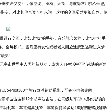
70+垂类语义交互，像空调、座椅、天窗、导航等常用指令当然
互指令。对比其他合资车机来说，这样的交互显然更加自然、便
屏进行交互，比如比“嘘”的手势，音乐就会暂停；比“OK”的手
分屏、全屏模式。当后座有女性或者老人因旅途疲乏逐渐进入梦
暖男”。
来元宇宙世界中人类的新朋友，成为人们生活中不可或缺的新角
o-Pilot360™智行驾驶辅助系统，配备业内领先的
个高性能毫米波雷达和12个超声波雷达，在同级别车型中拥有最强的
备主动刹车、车道偏离预警、车道保持等多达18项智能驾驶辅助