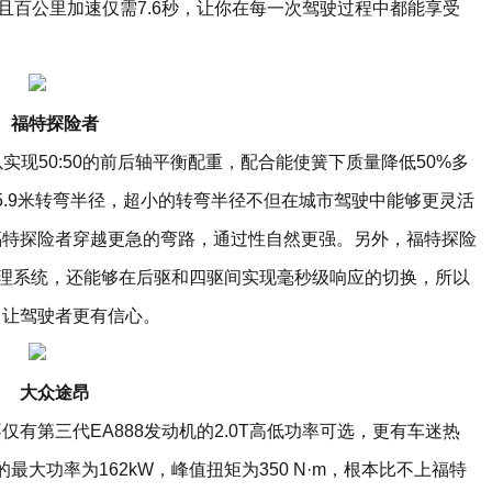
，而且百公里加速仅需7.6秒，让你在每一次驾驶过程中都能享受
福特探险者
实现50:50的前后轴平衡配重，配合能使簧下质量降低50%多
5.9米转弯半径，超小的转弯半径不但在城市驾驶中能够更灵活
福特探险者穿越更急的弯路，通过性自然更强。另外，福特探险
管理系统，还能够在后驱和四驱间实现毫秒级响应的切换，所以
，让驾驶者更有信心。
大众途昂
有第三代EA888发动机的2.0T高低功率可选，更有车迷热
擎的最大功率为162kW，峰值扭矩为350 N·m，根本比不上福特