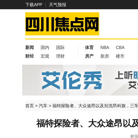
下载APP
天气预报
新闻
国内
国际
体育
NBA
CBA
财经
宏观
理财
房产
新房
楼市
首页
>
汽车
>
福特探险者、大众途昂以及别克昂科旗，三
福特探险者、大众途昂以
时间