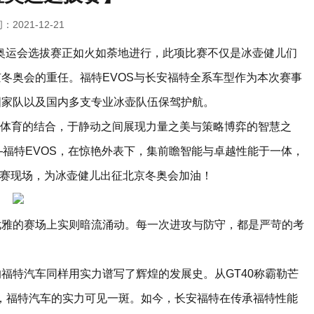
：2021-12-21
暨奥运会选拔赛正如火如荼地进行，此项比赛不仅是冰壶健儿们
冬奥会的重任。福特EVOS与长安福特全系车型作为本次赛事
国家队以及国内多支专业冰壶队伍保驾护航。
慧和体育的结合，于静动之间展现力量之美与策略博弈的智慧之
—福特EVOS，在惊艳外表下，集前瞻智能与卓越性能于一体，
比赛现场，为冰壶健儿出征北京冬奥会加油！
优雅的赛场上实则暗流涌动。每一次进攻与防守，都是严苛的考
福特汽车同样用实力谱写了辉煌的发展史。从GT40称霸勒芒
，福特汽车的实力可见一斑。如今，长安福特在传承福特性能