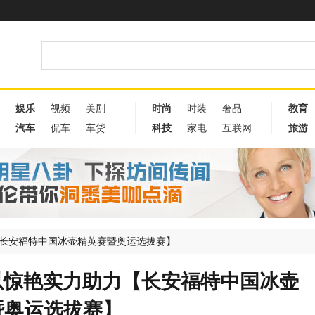
娱乐
视频
美剧
时尚
时装
奢品
教育
汽车
侃车
车贷
科技
家电
互联网
旅游
【长安福特中国冰壶精英赛暨奥运选拔赛】
S以惊艳实力助力【长安福特中国冰壶
暨奥运选拔赛】