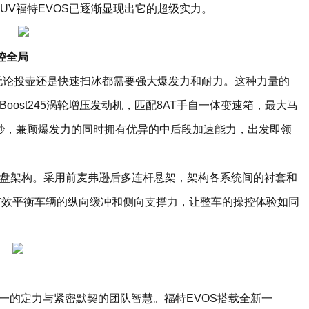
UV福特EVOS已逐渐显现出它的超级实力。
控全局
无论投壶还是快速扫冰都需要强大爆发力和耐力。这种力量的
oBoost245涡轮增压发动机，匹配8AT手自一体变速箱，最大马
为6.6秒，兼顾爆发力的同时拥有优异的中后段加速能力，出发即领
底盘架构。采用前麦弗逊后多连杆悬架，架构各系统间的衬套和
有效平衡车辆的纵向缓冲和侧向支撑力，让整车的操控体验如同
的定力与紧密默契的团队智慧。福特EVOS搭载全新一