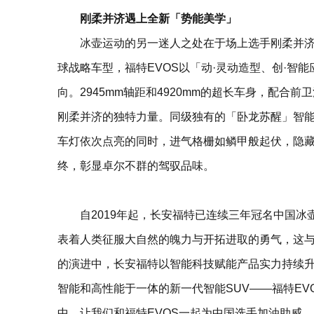
刚柔并济遇上全新「势能美学」
冰壶运动的另一迷人之处在于场上选手刚柔并
球战略车型，福特EVOS以「动·灵动造型、创·智
向。2945mm轴距和4920mm的超长车身，配
刚柔并济的独特力量。同级独有的「卧龙苏醒」智
车灯依次点亮的同时，进气格栅如鳞甲般起伏，隐
终，彰显卓尔不群的驾驭品味。
自2019年起，长安福特已连续三年冠名中国
表着人类征服大自然的魄力与开拓进取的勇气，这
的演进中，长安福特以智能科技赋能产品实力持续
智能和高性能于一体的新一代智能SUV——福特E
中，让我们和福特EVOS一起为中国选手加油助威，