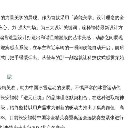
济的力量美学的展现。作为首款采用「势能美学」设计理念的全
能应心、力·强大气场」为三大设计关键词，诠释福特最新设计方
合前卫溜背造型设计打造出和谐且雕塑般的艺术美感，动静之间展现
能迎宾感应系统，在车主靠近车辆的一瞬间便能自动开启，前后
藏式门把手缓缓弹出。从登车的那一刻起就让科技仪式感贯穿始
冰壶精英赛，助力中国冰雪运动的发展。不惧严寒的冰雪运动代
与长安福特「进无止境」的品牌理念默契相合，在这种进取精神
升级，始终坚持以用户需求为创新的驱动力推出了集高颜值、高
VOS。目前长安福特中国冰壶精英赛暨奥运会选拔赛整紧张进行
以先锋姿态出征2022北京冬奥会。