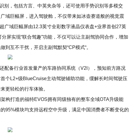
类语义识别，包括方言、中英夹杂等，还可使用手势识别等多模交
米超广域巨幅屏，进入驾驶舱，不仅带来如冰壶赛道般的视觉震
。超广域巨幅屏由12.3英寸全彩数字液晶仪表盘+业界首创27英
可分屏实现“联合驾趣”功能，不仅可以让主副驾协同合作，增加
做到互不干扰，开启主副驾默契“CP模式“。
还配备行业首发量产的车路协同系统（V2I），预知前方路况
L2+级BlueCruise主动驾驶辅助功能，缓解长时间驾驶压
带来更轻松的行车体验。
架构打造的福特EVOS拥有同级独有的整车全域OTA升级能
的95%模块均支持远程空中升级，满足中国消费者不断变化的