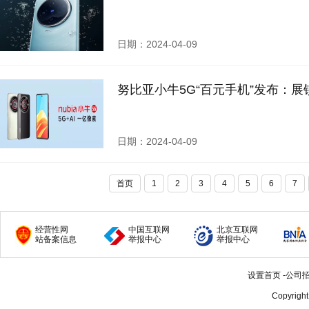
日期：2024-04-09
努比亚小牛5G“百元手机”发布：展锐
日期：2024-04-09
首页
1
2
3
4
5
6
7
经营性网
中国互联网
北京互联网
站备案信息
举报中心
举报中心
设置首页
-
公司
Copyrigh