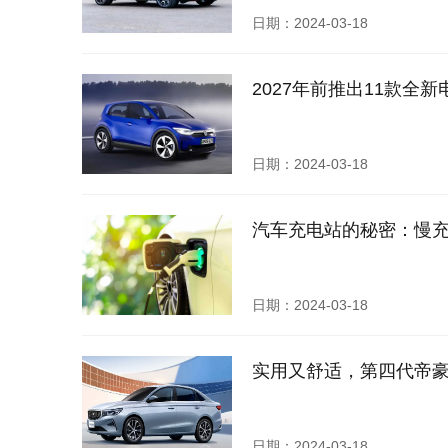
日期：2024-03-18
2027年前推出11款
日期：2024-03-18
汽车充电站的秘密：慢
日期：2024-03-18
实用又舒适，第四代帝
日期：2024-03-18