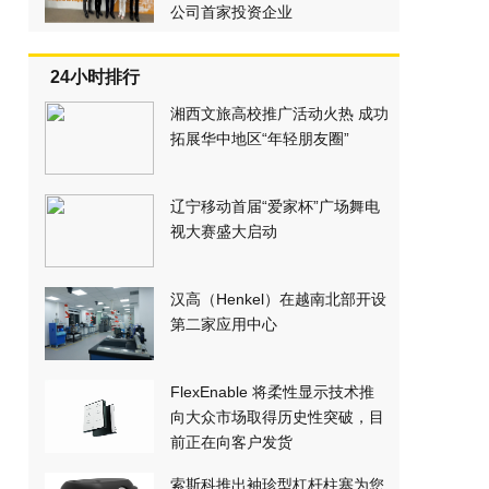
公司首家投资企业
24小时排行
湘西文旅高校推广活动火热 成功
拓展华中地区“年轻朋友圈”
辽宁移动首届“爱家杯”广场舞电
视大赛盛大启动
汉高（Henkel）在越南北部开设
第二家应用中心
FlexEnable 将柔性显示技术推
向大众市场取得历史性突破，目
前正在向客户发货
索斯科推出袖珍型杠杆柱塞为您