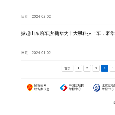
日期：2024-02-02
掀起山东购车热潮|华为十大黑科技上车，豪华科
日期：2024-01-02
首页
1
2
3
4
5
经营性网
中国互联网
北京互联
站备案信息
举报中心
举报中心