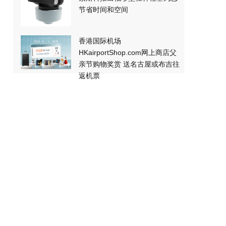
节省时间和空间
香港国际机场
HKairportShop.com网上商店父
亲节购物奖赏 送名古屋或布吉往
返机票