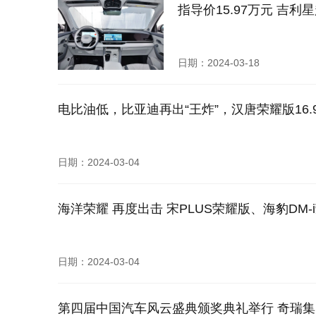
指导价15.97万元 吉
日期：2024-03-18
电比油低，比亚迪再出“王炸”，汉唐荣耀版16.
日期：2024-03-04
海洋荣耀 再度出击 宋PLUS荣耀版、海豹DM
日期：2024-03-04
第四届中国汽车风云盛典颁奖典礼举行 奇瑞