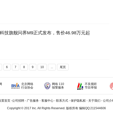
技旗舰问界M9正式发布，售价46.98万元起
6
7
8
9
10
...
尾页
网
北京网络
网络 110
不良视听
行业协会
报警服务
节目举报
设置首页
-
公司招聘
-
广告服务
-
客服中心
-
联系方式
-
保护隐私权
-
关于我们
-
公司介
Copyright © 2017 Inc. All Rights Reserved. 版权所有 编辑QQ:211544606