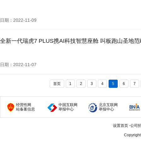
日期：2022-11-09
全新一代瑞虎7 PLUS携AI科技智慧座舱 叫板跑山圣地
日期：2022-11-07
首页
1
2
3
4
5
6
7
经营性网
中国互联网
北京互联网
站备案信息
举报中心
举报中心
设置首页
-
公司
Copyrigh