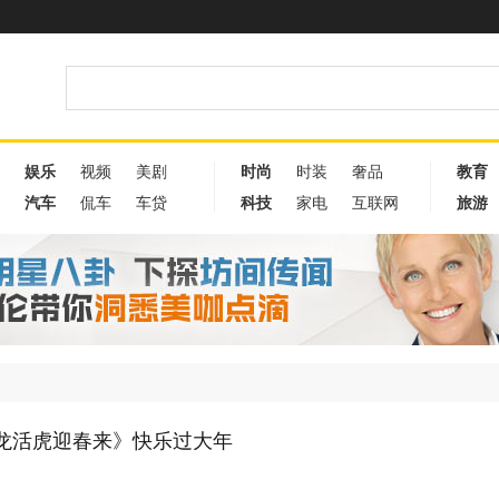
娱乐
视频
美剧
时尚
时装
奢品
教育
汽车
侃车
车贷
科技
家电
互联网
旅游
3《生龙活虎迎春来》快乐过大年