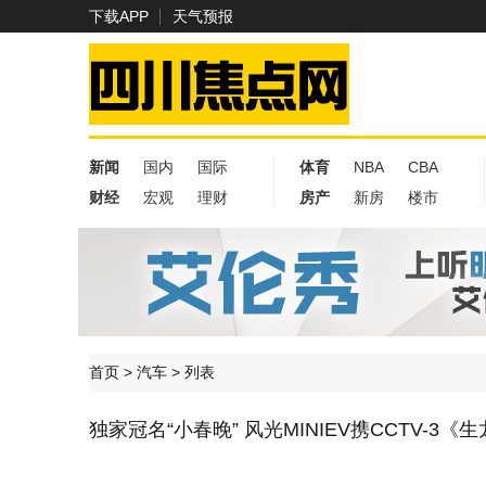
下载APP
天气预报
新闻
国内
国际
体育
NBA
CBA
财经
宏观
理财
房产
新房
楼市
首页
>
汽车
> 列表
独家冠名“小春晚” 风光MINIEV携CCTV-